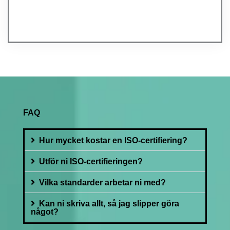
FAQ
Hur mycket kostar en ISO-certifiering?
Utför ni ISO-certifieringen?
Vilka standarder arbetar ni med?
Kan ni skriva allt, så jag slipper göra
något?