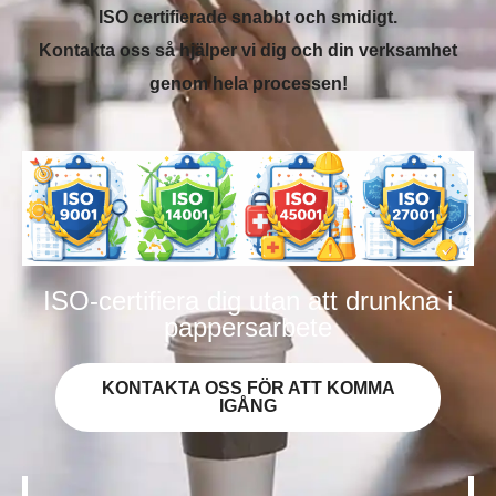
ISO certifierade snabbt och smidigt.
Kontakta oss så hjälper vi dig och din verksamhet
genom hela processen!
ISO-certifiera dig utan att drunkna i
pappersarbete
KONTAKTA OSS FÖR ATT KOMMA
IGÅNG