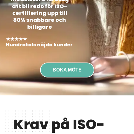
att bli redo för ISO-
certifiering upp till
80% snabbare och
billigare
★★★★★
Hundratals nöjda kunder
BOKA MÖTE
Krav på ISO-