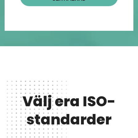
Välj era ISO-
standarder