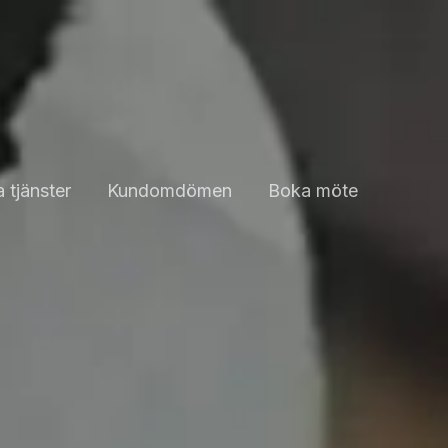
 tjänster
Kundomdömen
Boka möte