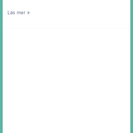
Läs mer »
4
steg
av
”hållbarhetsarbete”