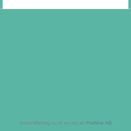
isocertifiering.nu är en del av
PreWoe AB