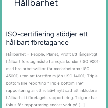
Hållbarhet
ISO-certifiering stödjer ett
ISO-
certifiering
hållbart företagande
stödjer
Hållbarhet = People, Planet, Profit Ett långsiktigt
ett
hållbart företag måste ha nöjda kunder (ISO 9001)
hållbart
med bra arbetsvillkor för medarbetarna (ISO
företagande
45001) utan att förstöra miljön (ISO 14001) Triple
bottom line reporting ”Triple bottom line”
rapportering är ett relativt nytt sätt att inkludera
hållbarhet i företagets rapportering. Tidigare har
fokus för rapportering endast varit på […]