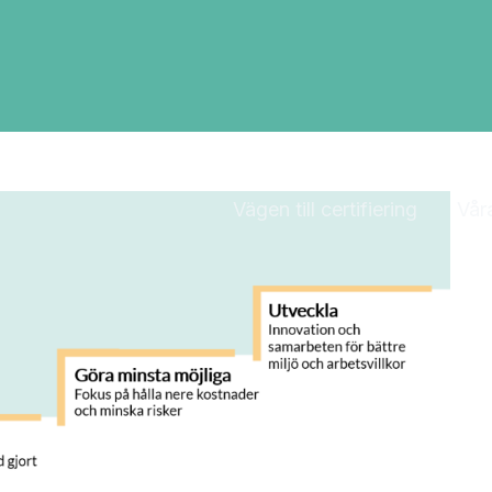
Vägen till certifiering
Våra