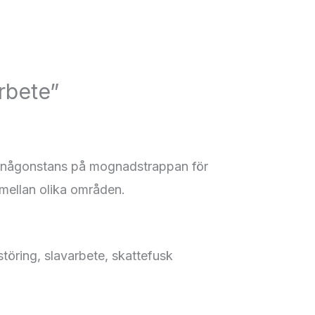
rbete”
a någonstans på mognadstrappan för
 mellan olika områden.
störing, slavarbete, skattefusk