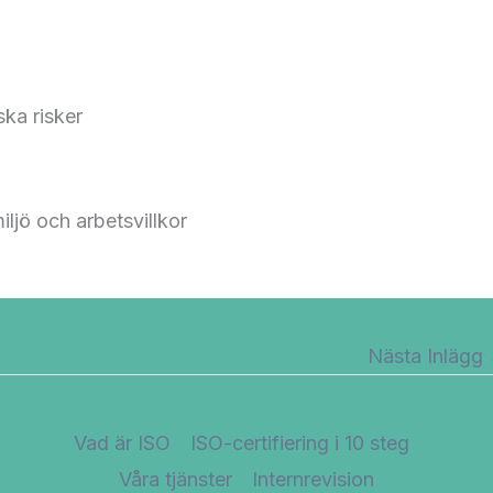
ka risker​
jö och arbetsvillkor ​
Nästa Inlägg
Vad är ISO
ISO-certifiering i 10 steg
Våra tjänster
Internrevision